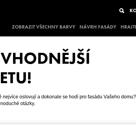
KO
ZOBRAZIT VŠECHNY BARVY
NÁVRH FASÁDY
HRAJT
JVHODNĚJŠÍ
ETU!
 nejvíce oslovují a dokonale se hodí pro fasádu Vašeho domu? 
ednoduché otázky.