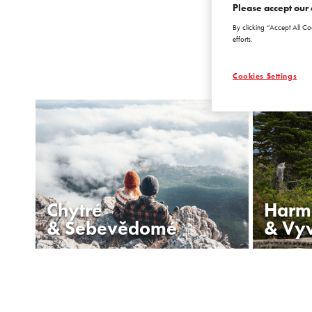
Please accept our 
By clicking “Accept All Co
efforts.
Cookies Settings
Chytré
Harm
& Sebevědomé
& Vy