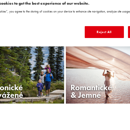
cookies to get the best experience of our website.
ZAČÍT!
okies”, you agree to the storing of cookies on your device to enhance site navigation, analyze site usage,
Reject All
onické
Romantické
vážené
& Jemné