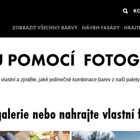
KO
ZOBRAZIT VŠECHNY BARVY
NÁVRH FASÁDY
HRAJT
U POMOCÍ FOTOG
 vlastní a zjistěte, jaké jedinečné kombinace barev z naší palet
galerie nebo nahrajte vlastní f