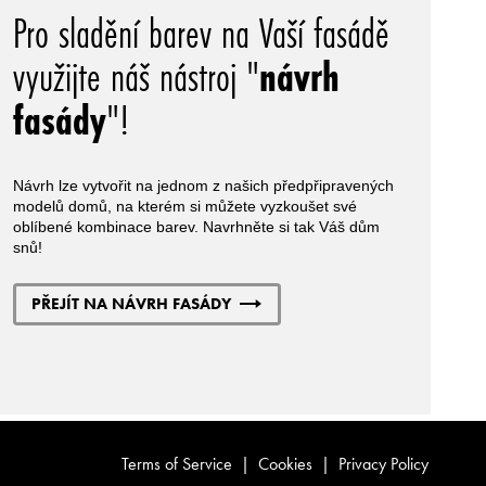
Pro sladění barev na Vaší fasádě
využijte náš nástroj "
návrh
fasády
"!
Návrh lze vytvořit na jednom z našich předpřipravených
modelů domů, na kterém si můžete vyzkoušet své
oblíbené kombinace barev. Navrhněte si tak Váš dům
snů!
PŘEJÍT NA NÁVRH FASÁDY
Terms of Service
|
Cookies
|
Privacy Policy