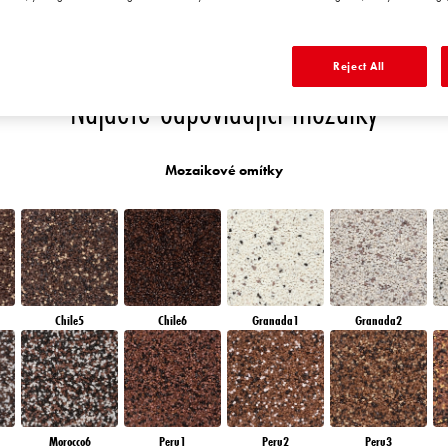
ND
QUARTZ SAND
RUBY BRICK
DIAMOND EVENING
EMERALD FIELD
Reject All
Najděte odpovídající mozaiky
Mozaikové omítky
Chile5
Chile6
Granada1
Granada2
Morocco6
Peru1
Peru2
Peru3