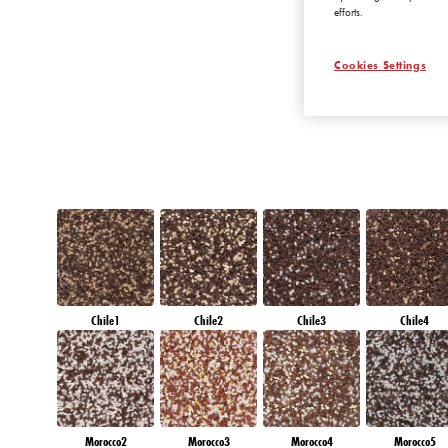
efforts.
QUARTZ GROU
Cookies Settings
Chile1
Chile2
Chile3
Chile4
Morocco2
Morocco3
Morocco4
Morocco5