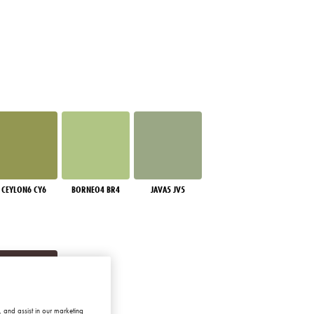
CEYLON6 CY6
BORNEO4 BR4
JAVA5 JV5
 and assist in our marketing