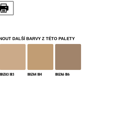
OUT DALŠÍ BARVY Z TÉTO PALETY
IBIZA3 IB3
IBIZA4 IB4
IBIZA6 IB6