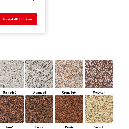
QUARTZ MOUNT
Accept All Cookies
Granada3
Granada4
Granada6
Morocco1
Peru4
Peru5
Peru6
Sierra1