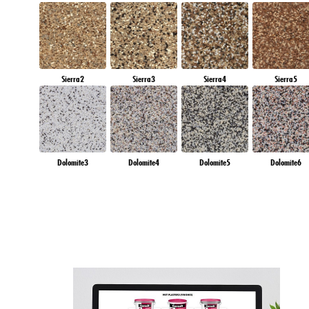
Sierra2
Sierra3
Sierra4
Sierra5
Dolomite3
Dolomite4
Dolomite5
Dolomite6