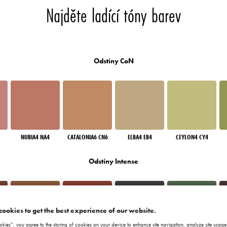
Najděte ladící tóny barev
Odstíny CoN
NUBIA4 NA4
CATALONIA6 CN6
ELBA4 EB4
CEYLON4 CY4
Odstíny Intense
cookies to get the best experience of our website.
okies”, you agree to the storing of cookies on your device to enhance site navigation, analyze site usage,