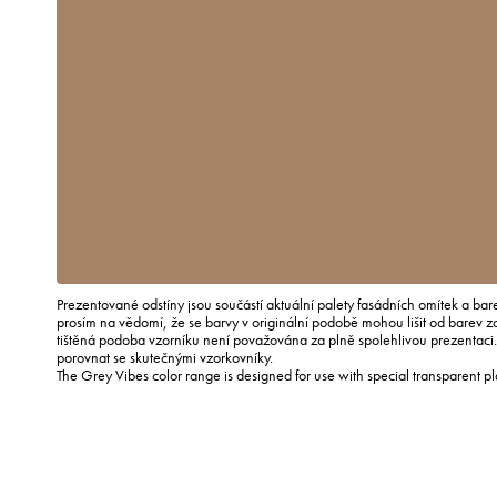
Prezentované odstíny jsou součástí aktuální palety fasádních omítek a ba
prosím na vědomí, že se barvy v originální podobě mohou lišit od barev 
tištěná podoba vzorníku není považována za plně spolehlivou prezentac
porovnat se skutečnými vzorkovníky.
The Grey Vibes color range is designed for use with special transparent p