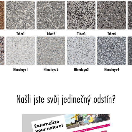
Tibet1
Tibet2
Tibet3
Tibet4
Himalaya1
Himalaya2
Himalaya3
Himalaya4
Našli jste svůj jedinečný odstín?