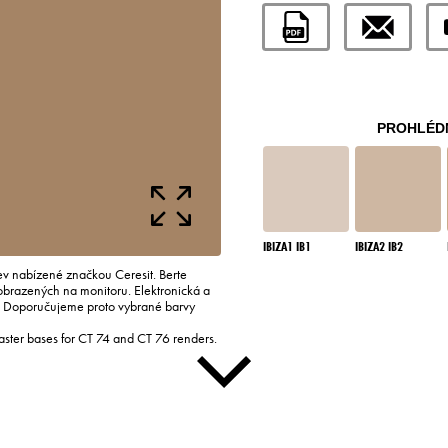
PROHLÉDN
IBIZA1 IB1
IBIZA2 IB2
rev nabízené značkou Ceresit. Berte
zobrazených na monitoru. Elektronická a
i. Doporučujeme proto vybrané barvy
laster bases for CT 74 and CT 76 renders.