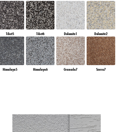
Tibet5
Tibet6
Dolomite1
Dolomite2
Himalaya5
Himalaya6
Granada7
Sierra7