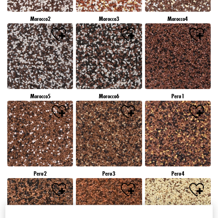
Morocco2
Morocco3
Morocco4
Morocco5
Morocco6
Peru1
Peru2
Peru3
Peru4