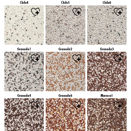
Chile4
Chile5
Chile6
Granada1
Granada2
Granada3
Granada4
Granada6
Morocco1