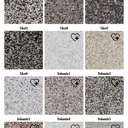
Tibet3
Tibet4
Tibet5
Tibet6
Dolomite1
Dolomite2
Dolomite3
Dolomite4
Dolomite5