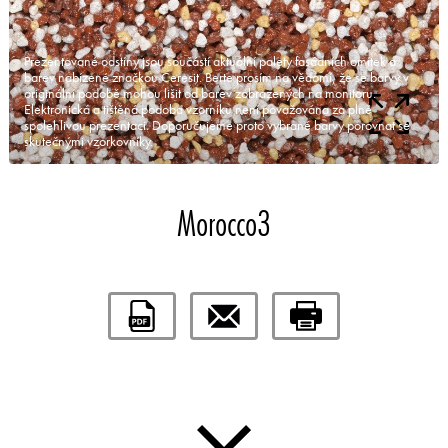
Prezentované odstíny jsou součástí aktuální palety fasádních omítek a
barev nabízené značkou Ceresit. Berte prosím na vědomí, že se barvy v
originální podobě mohou lišit od barev zobrazených na monitoru.
Elektronická a tištěná podoba vzorníku není považována za plně
spolehlivou prezentaci. Doporučujeme proto vybrané barvy porovnat se
skutečnými vzorkovníky.
Morocco3