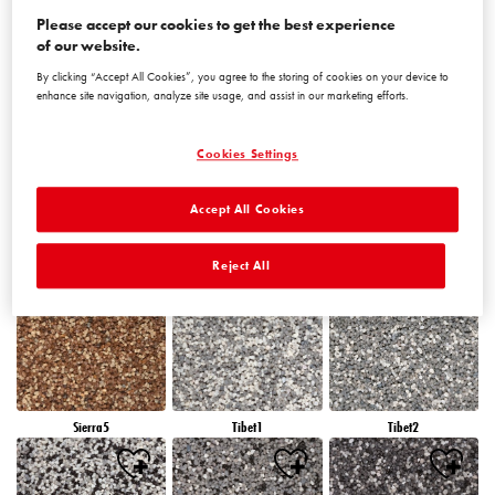
Please accept our cookies to get the best experience
of our website.
Peru5
Peru6
Sierra1
By clicking “Accept All Cookies”, you agree to the storing of cookies on your device to
enhance site navigation, analyze site usage, and assist in our marketing efforts.
Cookies Settings
Accept All Cookies
Sierra2
Sierra3
Sierra4
Reject All
Sierra5
Tibet1
Tibet2