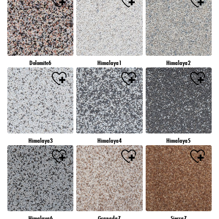
Dolomite6
Himalaya1
Himalaya2
Himalaya3
Himalaya4
Himalaya5
Himalaya6
Granada7
Sierra7