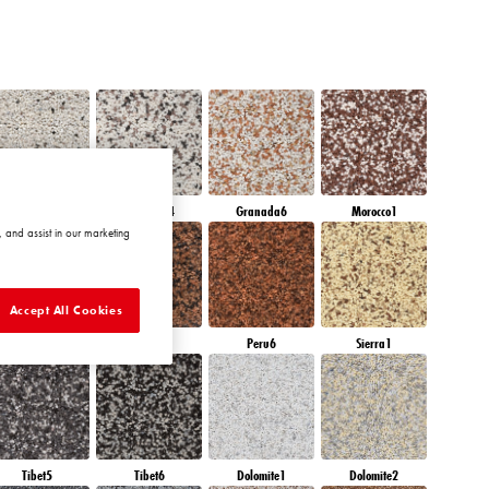
Granada3
Granada4
Granada6
Morocco1
 and assist in our marketing
Accept All Cookies
Peru4
Peru5
Peru6
Sierra1
Tibet5
Tibet6
Dolomite1
Dolomite2