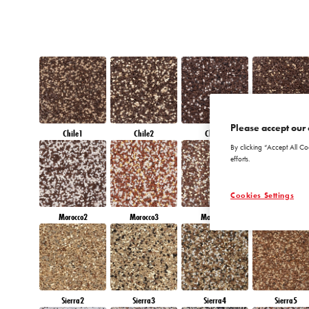
Please accept our 
Chile1
Chile2
Chile3
Chile4
By clicking “Accept All Co
efforts.
Cookies Settings
Morocco2
Morocco3
Morocco4
Morocco5
Sierra2
Sierra3
Sierra4
Sierra5