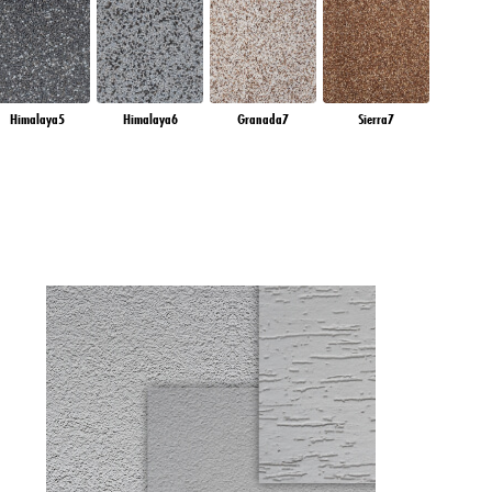
Himalaya5
Himalaya6
Granada7
Sierra7