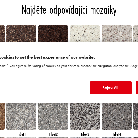
Najděte odpovídající mozaiky
cookies to get the best experience of our website.
Chile5
Chile6
Granada1
Granada2
okies”, you agree to the storing of cookies on your device to enhance site navigation, analyze site usage,
Reject All
Morocco6
Peru1
Peru2
Peru3
Tibet1
Tibet2
Tibet3
Tibet4