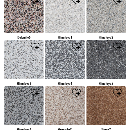
Dolomite6
Himalaya1
Himalaya2
Himalaya3
Himalaya4
Himalaya5
Himalaya6
Granada7
Sierra7