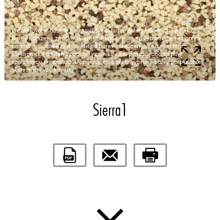
Prezentované odstíny jsou součástí aktuální palety fasádních omítek a
barev nabízené značkou Ceresit. Berte prosím na vědomí, že se barvy v
originální podobě mohou lišit od barev zobrazených na monitoru.
Elektronická a tištěná podoba vzorníku není považována za plně
spolehlivou prezentaci. Doporučujeme proto vybrané barvy porovnat se
skutečnými vzorkovníky.
Sierra1