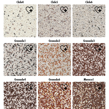
Chile4
Chile5
Chile6
Granada1
Granada2
Granada3
Granada4
Granada6
Morocco1