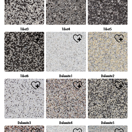
Tibet3
Tibet4
Tibet5
Tibet6
Dolomite1
Dolomite2
Dolomite3
Dolomite4
Dolomite5