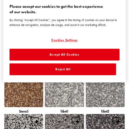
Please accept our cookies to get the best experience
of our website.
Peru5
Peru6
Sierra1
By clicking “Accept All Cookies”, you agree to the storing of cookies on your device to
enhance site navigation, analyze site usage, and assist in our marketing efforts.
Cookies Settings
Accept All Cookies
Sierra2
Sierra3
Sierra4
Reject All
Sierra5
Tibet1
Tibet2