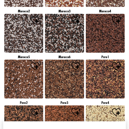
Morocco2
Morocco3
Morocco4
Morocco5
Morocco6
Peru1
Peru2
Peru3
Peru4