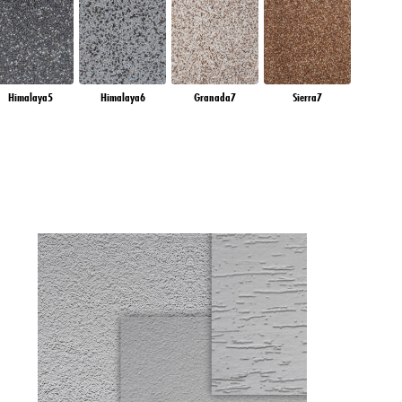
Himalaya5
Himalaya6
Granada7
Sierra7