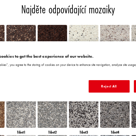
Najděte odpovídající mozaiky
cookies to get the best experience of our website.
Chile5
Chile6
Granada1
Granada2
okies”, you agree to the storing of cookies on your device to enhance site navigation, analyze site usage,
Reject All
Morocco6
Peru1
Peru2
Peru3
Tibet1
Tibet2
Tibet3
Tibet4