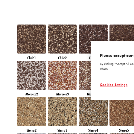
Please accept our 
Chile1
Chile2
Chile3
Chile4
By clicking “Accept All Co
efforts.
Cookies Settings
Morocco2
Morocco3
Morocco4
Morocco5
Sierra2
Sierra3
Sierra4
Sierra5