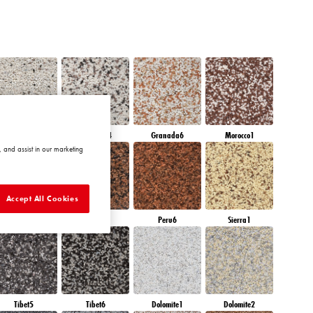
Granada3
Granada4
Granada6
Morocco1
 and assist in our marketing
Accept All Cookies
Peru4
Peru5
Peru6
Sierra1
Tibet5
Tibet6
Dolomite1
Dolomite2