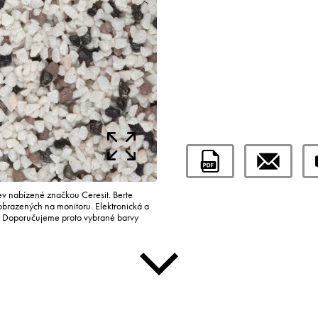
rev nabízené značkou Ceresit. Berte
zobrazených na monitoru. Elektronická a
i. Doporučujeme proto vybrané barvy