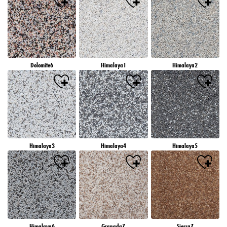
Dolomite6
Himalaya1
Himalaya2
Himalaya3
Himalaya4
Himalaya5
Himalaya6
Granada7
Sierra7