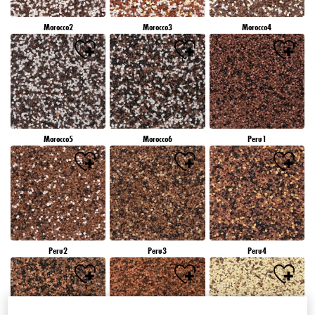
Morocco2
Morocco3
Morocco4
Morocco5
Morocco6
Peru1
Peru2
Peru3
Peru4