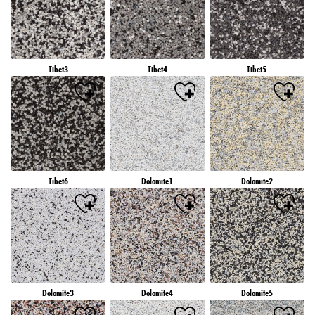
Tibet3
Tibet4
Tibet5
Tibet6
Dolomite1
Dolomite2
Dolomite3
Dolomite4
Dolomite5