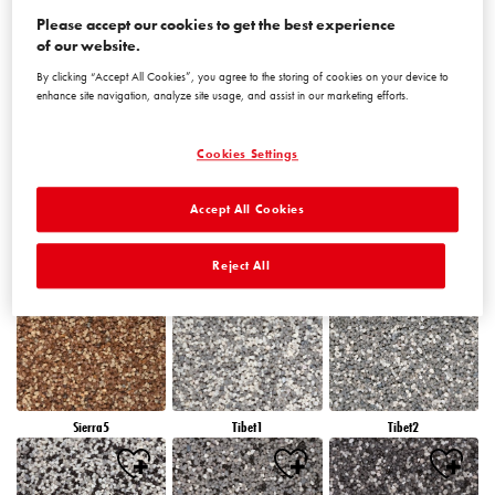
Please accept our cookies to get the best experience
of our website.
Peru5
Peru6
Sierra1
By clicking “Accept All Cookies”, you agree to the storing of cookies on your device to
enhance site navigation, analyze site usage, and assist in our marketing efforts.
Cookies Settings
Accept All Cookies
Sierra2
Sierra3
Sierra4
Reject All
Sierra5
Tibet1
Tibet2