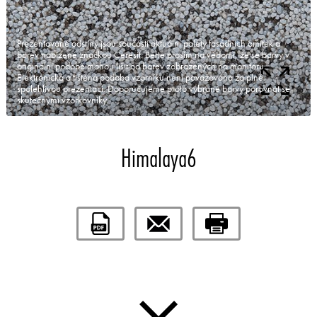
Prezentované odstíny jsou součástí aktuální palety fasádních omítek a
barev nabízené značkou Ceresit. Berte prosím na vědomí, že se barvy v
originální podobě mohou lišit od barev zobrazených na monitoru.
Elektronická a tištěná podoba vzorníku není považována za plně
spolehlivou prezentaci. Doporučujeme proto vybrané barvy porovnat se
skutečnými vzorkovníky.
Himalaya6