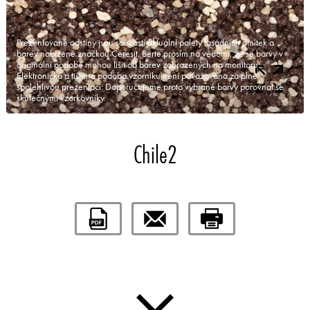
Prezentované odstíny jsou součástí aktuální palety fasádních omítek a
barev nabízené značkou Ceresit. Berte prosím na vědomí, že se barvy v
originální podobě mohou lišit od barev zobrazených na monitoru.
Elektronická a tištěná podoba vzorníku není považována za plně
spolehlivou prezentaci. Doporučujeme proto vybrané barvy porovnat se
skutečnými vzorkovníky.
Chile2