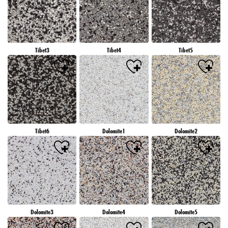
Tibet3
Tibet4
Tibet5
Tibet6
Dolomite1
Dolomite2
Dolomite3
Dolomite4
Dolomite5