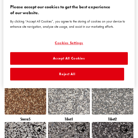
Please accept our cookies to get the best experience
of our website.
Peru5
Peru6
Sierra1
By clicking “Accept All Cookies”, you agree to the storing of cookies on your device to
enhance site navigation, analyze site usage, and assist in our marketing efforts.
Cookies Settings
Accept All Cookies
Sierra2
Sierra3
Sierra4
Reject All
Sierra5
Tibet1
Tibet2