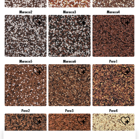
Morocco2
Morocco3
Morocco4
Morocco5
Morocco6
Peru1
Peru2
Peru3
Peru4