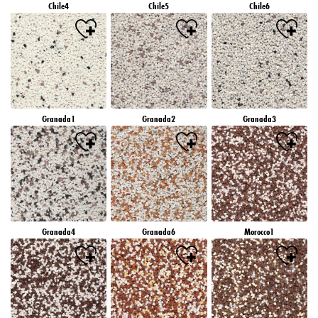
Chile4
Chile5
Chile6
Granada1
Granada2
Granada3
Granada4
Granada6
Morocco1