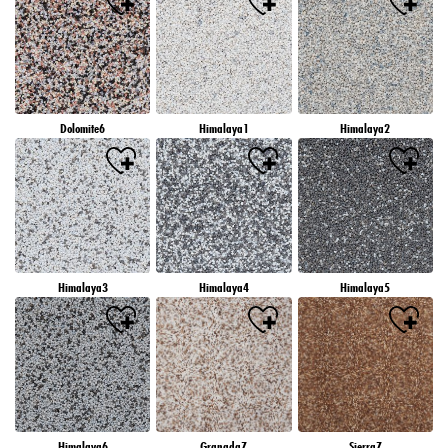
Dolomite6
Himalaya1
Himalaya2
Himalaya3
Himalaya4
Himalaya5
Himalaya6
Granada7
Sierra7