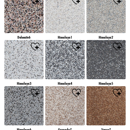
Dolomite6
Himalaya1
Himalaya2
Himalaya3
Himalaya4
Himalaya5
Himalaya6
Granada7
Sierra7