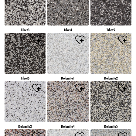
Tibet3
Tibet4
Tibet5
Tibet6
Dolomite1
Dolomite2
Dolomite3
Dolomite4
Dolomite5