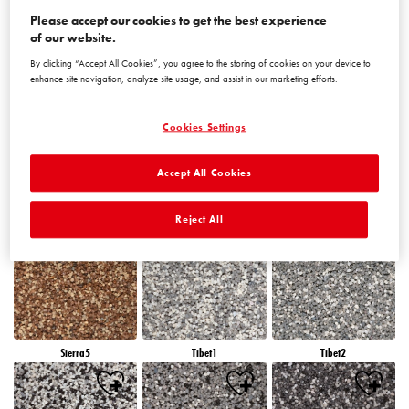
Please accept our cookies to get the best experience
of our website.
Peru5
Peru6
Sierra1
By clicking “Accept All Cookies”, you agree to the storing of cookies on your device to
enhance site navigation, analyze site usage, and assist in our marketing efforts.
Cookies Settings
Accept All Cookies
Sierra2
Sierra3
Sierra4
Reject All
Sierra5
Tibet1
Tibet2