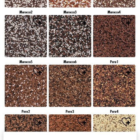
Morocco2
Morocco3
Morocco4
Morocco5
Morocco6
Peru1
Peru2
Peru3
Peru4