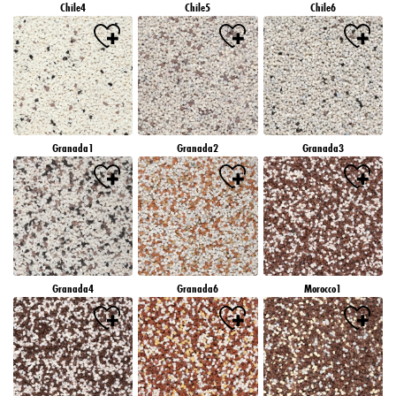
Chile4
Chile5
Chile6
Granada1
Granada2
Granada3
Granada4
Granada6
Morocco1