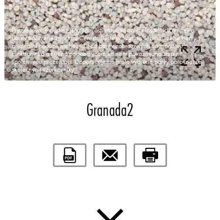
Prezentované odstíny jsou součástí aktuální palety fasádních omítek a
barev nabízené značkou Ceresit. Berte prosím na vědomí, že se barvy v
originální podobě mohou lišit od barev zobrazených na monitoru.
Elektronická a tištěná podoba vzorníku není považována za plně
spolehlivou prezentaci. Doporučujeme proto vybrané barvy porovnat se
skutečnými vzorkovníky.
Granada2