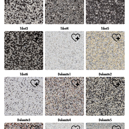
Tibet3
Tibet4
Tibet5
Tibet6
Dolomite1
Dolomite2
Dolomite3
Dolomite4
Dolomite5