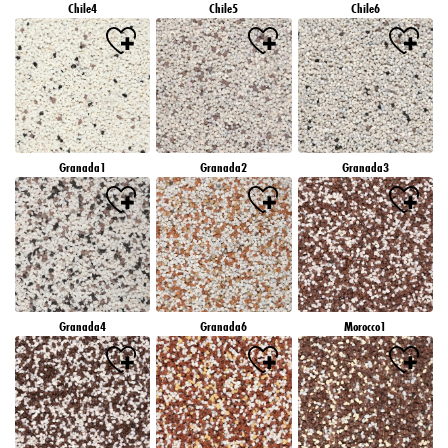
Chile4
Chile5
Chile6
Granada1
Granada2
Granada3
Granada4
Granada6
Morocco1