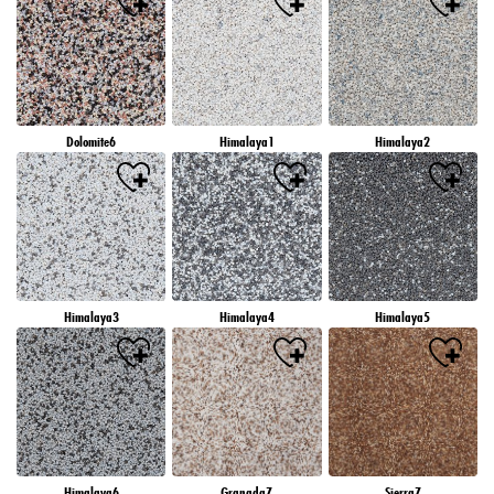
Dolomite6
Himalaya1
Himalaya2
Himalaya3
Himalaya4
Himalaya5
Himalaya6
Granada7
Sierra7