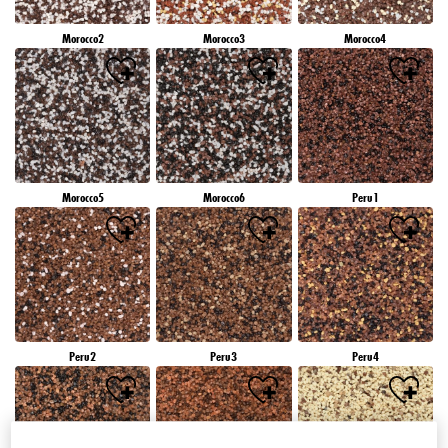
Morocco2
Morocco3
Morocco4
Morocco5
Morocco6
Peru1
Peru2
Peru3
Peru4