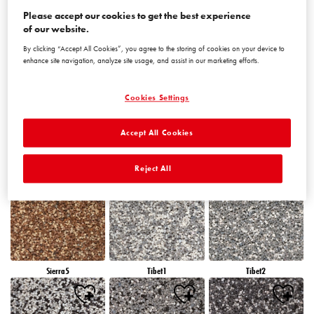
Please accept our cookies to get the best experience
of our website.
Peru5
Peru6
Sierra1
By clicking “Accept All Cookies”, you agree to the storing of cookies on your device to
enhance site navigation, analyze site usage, and assist in our marketing efforts.
Cookies Settings
Accept All Cookies
Sierra2
Sierra3
Sierra4
Reject All
Sierra5
Tibet1
Tibet2