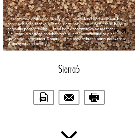
Prezentované odstíny jsou součástí aktuální palety fasádních omítek a
barev nabízené značkou Ceresit. Berte prosím na vědomí, že se barvy v
originální podobě mohou lišit od barev zobrazených na monitoru.
Elektronická a tištěná podoba vzorníku není považována za plně
spolehlivou prezentaci. Doporučujeme proto vybrané barvy porovnat se
skutečnými vzorkovníky.
Sierra5