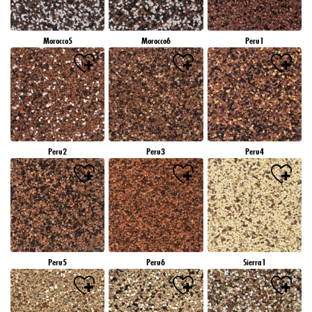
Morocco5
Morocco6
Peru1
Peru2
Peru3
Peru4
Peru5
Peru6
Sierra1