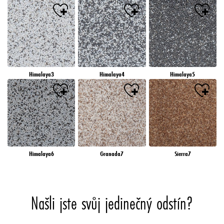
Himalaya3
Himalaya4
Himalaya5
Himalaya6
Granada7
Sierra7
Našli jste svůj jedinečný odstín?