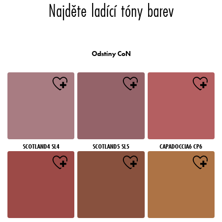
Najděte ladící tóny barev
Odstíny CoN
SCOTLAND4 SL4
SCOTLAND5 SL5
CAPADOCCIA6 CP6