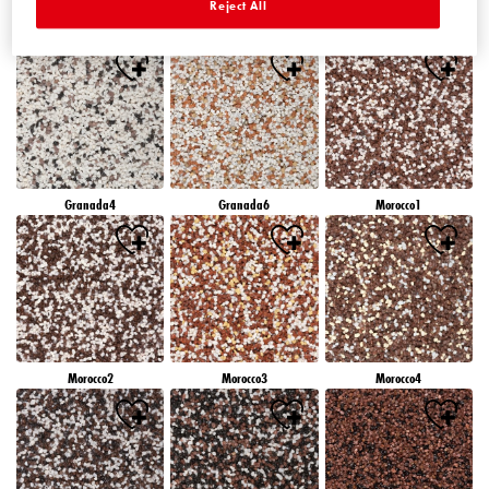
Reject All
Granada1
Granada2
Granada3
Granada4
Granada6
Morocco1
Morocco2
Morocco3
Morocco4