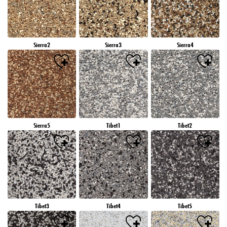
Sierra2
Sierra3
Sierra4
Sierra5
Tibet1
Tibet2
Tibet3
Tibet4
Tibet5