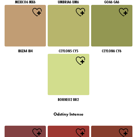
MEXICO6 MX6
UMBRIA6 UM6
GOA6 GA6
IBIZA4 IB4
CEYLON5 CY5
CEYLON6 CY6
BORNEO2 BR2
Odstíny Intense