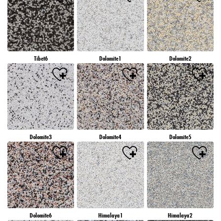
Tibet6
Dolomite1
Dolomite2
Dolomite3
Dolomite4
Dolomite5
Dolomite6
Himalaya1
Himalaya2