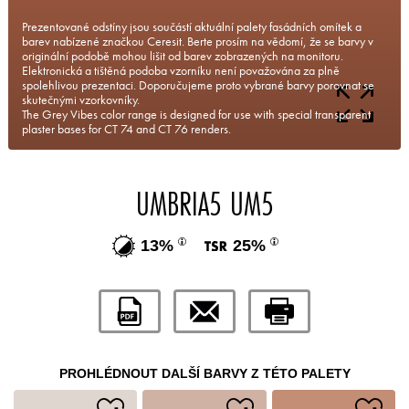
Prezentované odstíny jsou součástí aktuální palety fasádních omítek a
barev nabízené značkou Ceresit. Berte prosím na vědomí, že se barvy v
originální podobě mohou lišit od barev zobrazených na monitoru.
Elektronická a tištěná podoba vzorníku není považována za plně
spolehlivou prezentaci. Doporučujeme proto vybrané barvy porovnat se
skutečnými vzorkovníky.
The Grey Vibes color range is designed for use with special transparent
plaster bases for CT 74 and CT 76 renders.
UMBRIA5 UM5
13%
25%
PROHLÉDNOUT DALŠÍ BARVY Z TÉTO PALETY