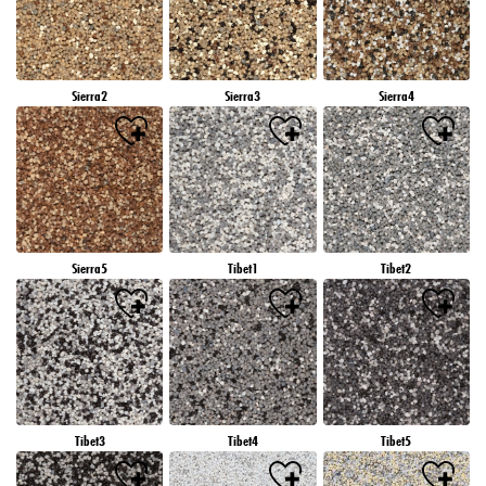
Sierra2
Sierra3
Sierra4
Sierra5
Tibet1
Tibet2
Tibet3
Tibet4
Tibet5