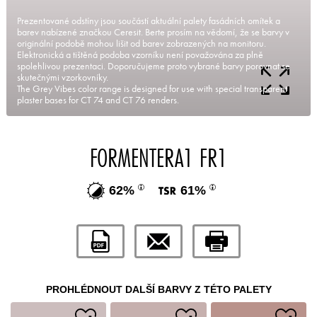
Prezentované odstíny jsou součástí aktuální palety fasádních omítek a
barev nabízené značkou Ceresit. Berte prosím na vědomí, že se barvy v
originální podobě mohou lišit od barev zobrazených na monitoru.
Elektronická a tištěná podoba vzorníku není považována za plně
spolehlivou prezentaci. Doporučujeme proto vybrané barvy porovnat se
skutečnými vzorkovníky.
The Grey Vibes color range is designed for use with special transparent
plaster bases for CT 74 and CT 76 renders.
FORMENTERA1 FR1
62%
61%
PROHLÉDNOUT DALŠÍ BARVY Z TÉTO PALETY