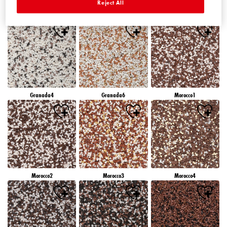
Reject All
Granada1
Granada2
Granada3
Granada4
Granada6
Morocco1
Morocco2
Morocco3
Morocco4