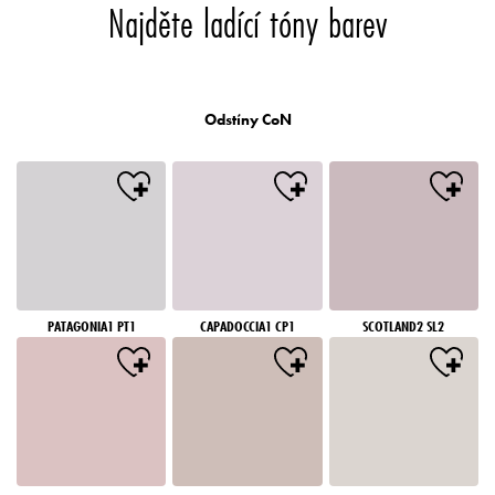
Najděte ladící tóny barev
Odstíny CoN
PATAGONIA1 PT1
CAPADOCCIA1 CP1
SCOTLAND2 SL2