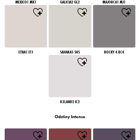
MEXICO1 MX1
GALICIA2 GL2
MAJORCA1 MJ1
ETNA1 ET1
SAHARA5 SH5
ROCKY 4 RC4
ICELAND2 IC2
Odstíny Intense