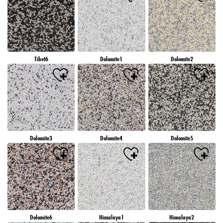
Tibet6
Dolomite1
Dolomite2
Dolomite3
Dolomite4
Dolomite5
Dolomite6
Himalaya1
Himalaya2