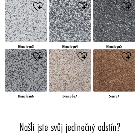
Himalaya3
Himalaya4
Himalaya5
Himalaya6
Granada7
Sierra7
Našli jste svůj jedinečný odstín?