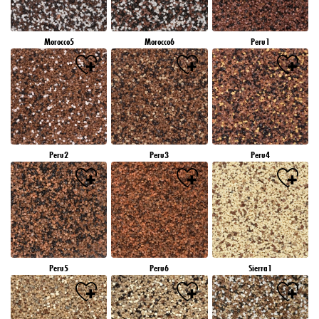
Morocco5
Morocco6
Peru1
Peru2
Peru3
Peru4
Peru5
Peru6
Sierra1