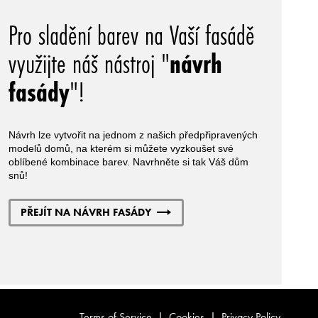
Pro sladění barev na Vaší fasádě
využijte náš nástroj "
návrh
fasády
"!
Návrh lze vytvořit na jednom z našich předpřipravených
modelů domů, na kterém si můžete vyzkoušet své
oblíbené kombinace barev. Navrhněte si tak Váš dům
snů!
PŘEJÍT NA NÁVRH FASÁDY
Terms of Service
|
Cookies
|
Privacy Policy