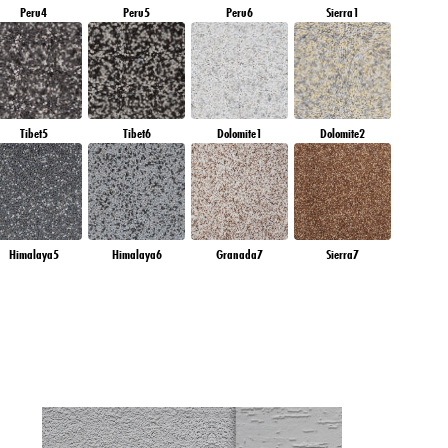
Peru4
Peru5
Peru6
Sierra1
Tibet5
Tibet6
Dolomite1
Dolomite2
Himalaya5
Himalaya6
Granada7
Sierra7