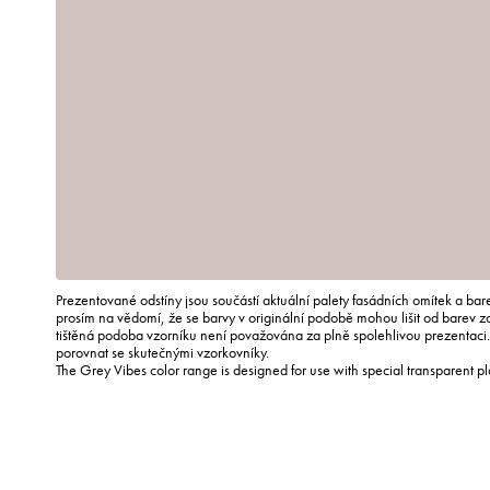
Prezentované odstíny jsou součástí aktuální palety fasádních omítek a ba
prosím na vědomí, že se barvy v originální podobě mohou lišit od barev 
tištěná podoba vzorníku není považována za plně spolehlivou prezentac
porovnat se skutečnými vzorkovníky.
The Grey Vibes color range is designed for use with special transparent p