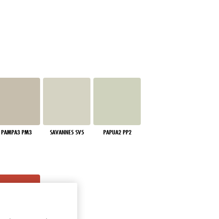
PAMPA3 PM3
SAVANNE5 SV5
PAPUA2 PP2