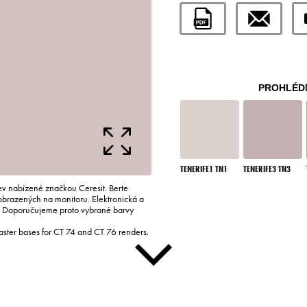
PROHLÉDN
TENERIFE1 TN1
TENERIFE3 TN3
rev nabízené značkou Ceresit. Berte
zobrazených na monitoru. Elektronická a
i. Doporučujeme proto vybrané barvy
laster bases for CT 74 and CT 76 renders.