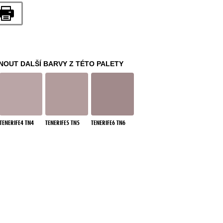
OUT DALŠÍ BARVY Z TÉTO PALETY
TENERIFE4 TN4
TENERIFE5 TN5
TENERIFE6 TN6