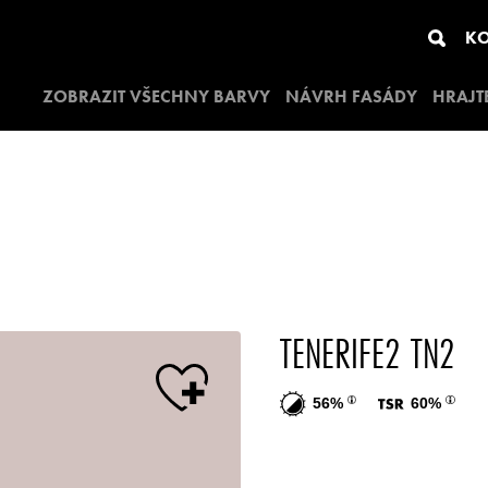
KO
ZOBRAZIT VŠECHNY BARVY
NÁVRH FASÁDY
HRAJT
TENERIFE2 TN2
56%
60%