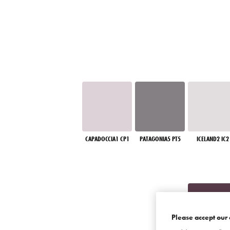
CAPADOCCIA1 CP1
PATAGONIA5 PT5
ICELAND2 IC2
Please accept our 