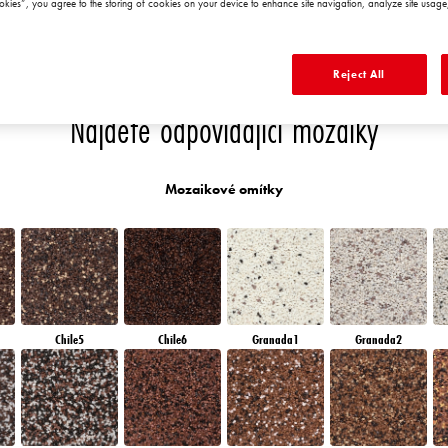
okies”, you agree to the storing of cookies on your device to enhance site navigation, analyze site usage,
T
RUBY HEART
QUARTZ EARTH
DIAMOND
QUARTZ GROUND
MORNING
Reject All
Najděte odpovídající mozaiky
Mozaikové omítky
Chile5
Chile6
Granada1
Granada2