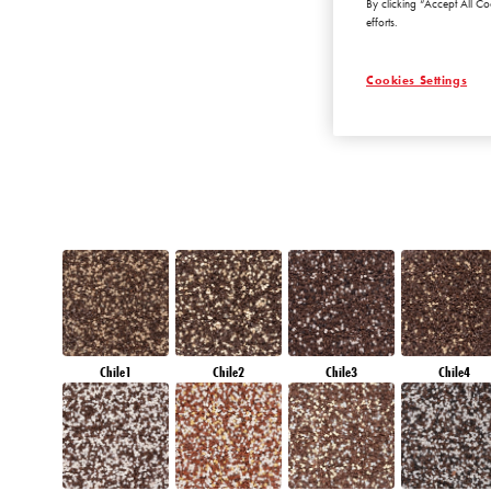
By clicking “Accept All Co
AMETHYST MIS
efforts.
Cookies Settings
Chile1
Chile2
Chile3
Chile4