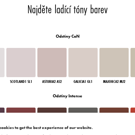
Najděte ladící tóny barev
Odstíny CoN
SCOTLAND1 SL1
ASTURIA2 AS2
GALICIA1 GL1
MAJORCA2 MJ2
Odstíny Intense
cookies to get the best experience of our website.