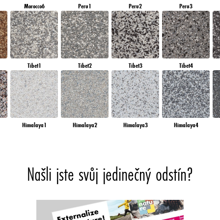
Morocco6
Peru1
Peru2
Peru3
Tibet1
Tibet2
Tibet3
Tibet4
Himalaya1
Himalaya2
Himalaya3
Himalaya4
Našli jste svůj jedinečný odstín?