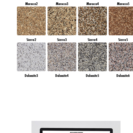
Morocco2
Morocco3
Morocco4
Morocco5
Sierra2
Sierra3
Sierra4
Sierra5
Dolomite3
Dolomite4
Dolomite5
Dolomite6