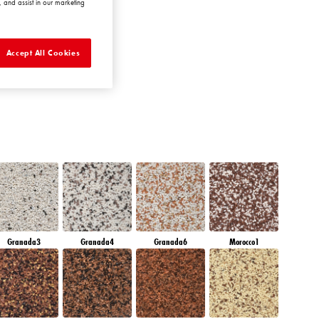
 and assist in our marketing
RUBY CRYSTAL
Accept All Cookies
Granada3
Granada4
Granada6
Morocco1