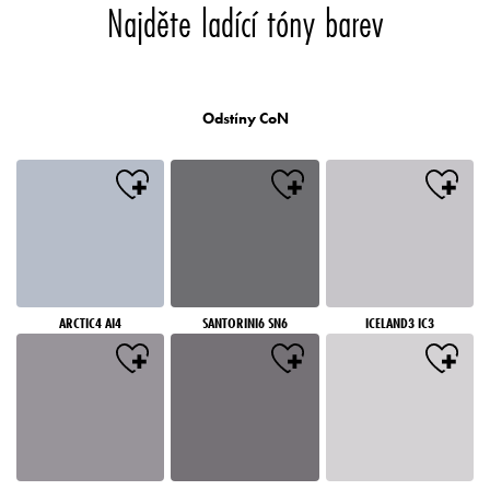
Najděte ladící tóny barev
Odstíny CoN
ARCTIC4 AI4
SANTORINI6 SN6
ICELAND3 IC3