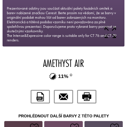
Prezentované odstíny jsou součástí aktuální palety fasádních omítek a
barev nabízené značkou Ceresit. Berte prosím na vědomí, že se barvy v
originální podobě mohou lišit od barev zobrazených na monitoru.
Elektronická a tištěná podoba vzorníku není považována za plně
spolehlivou prezentaci. Doporučujeme proto vybrané barvy porovnat se
skutečnými vzorkovníky.
The Intense&Expressive color range is suitable only for CT 76 and CT 79
renders.
AMETHYST AIR
11%
PROHLÉDNOUT DALŠÍ BARVY Z TÉTO PALETY