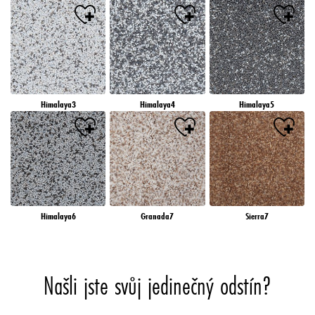
Himalaya3
Himalaya4
Himalaya5
Himalaya6
Granada7
Sierra7
Našli jste svůj jedinečný odstín?