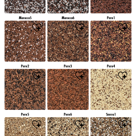
Morocco5
Morocco6
Peru1
Peru2
Peru3
Peru4
Peru5
Peru6
Sierra1