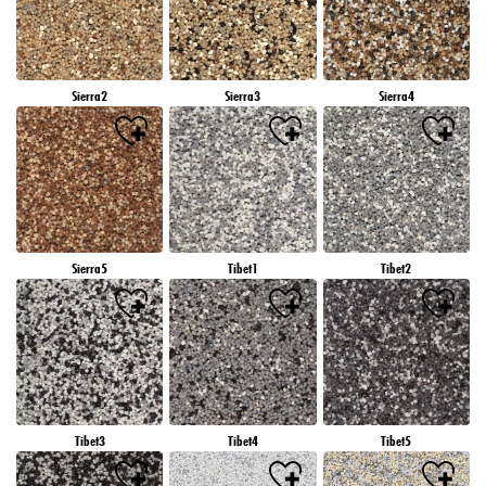
Sierra2
Sierra3
Sierra4
Sierra5
Tibet1
Tibet2
Tibet3
Tibet4
Tibet5