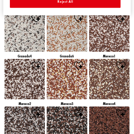
Reject All
Granada1
Granada2
Granada3
Granada4
Granada6
Morocco1
Morocco2
Morocco3
Morocco4