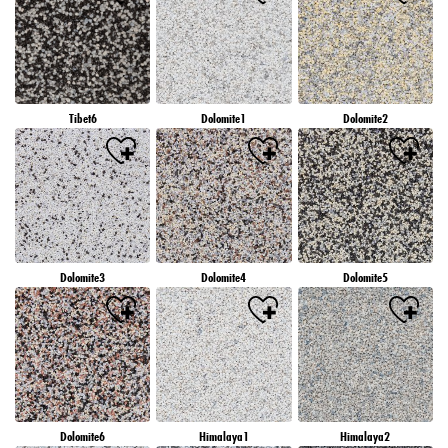
Tibet6
Dolomite1
Dolomite2
Dolomite3
Dolomite4
Dolomite5
Dolomite6
Himalaya1
Himalaya2