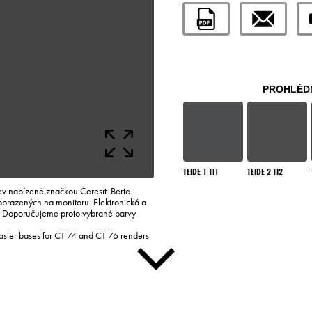
PROHLÉDN
TEIDE 1 TI1
TEIDE 2 TI2
rev nabízené značkou Ceresit. Berte
zobrazených na monitoru. Elektronická a
i. Doporučujeme proto vybrané barvy
laster bases for CT 74 and CT 76 renders.