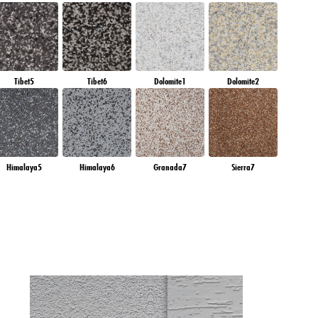
Tibet5
Tibet6
Dolomite1
Dolomite2
Himalaya5
Himalaya6
Granada7
Sierra7