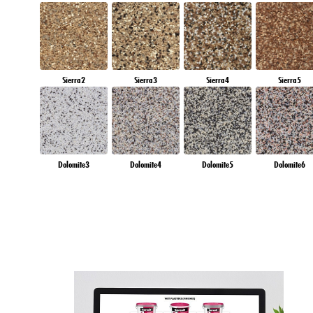
Sierra2
Sierra3
Sierra4
Sierra5
Dolomite3
Dolomite4
Dolomite5
Dolomite6