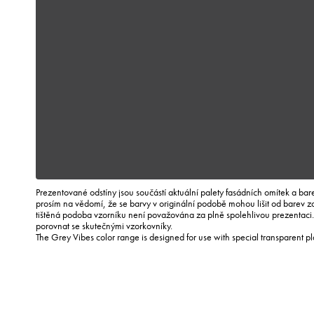
Prezentované odstíny jsou součástí aktuální palety fasádních omítek a ba
prosím na vědomí, že se barvy v originální podobě mohou lišit od barev 
tištěná podoba vzorníku není považována za plně spolehlivou prezentac
porovnat se skutečnými vzorkovníky.
The Grey Vibes color range is designed for use with special transparent p