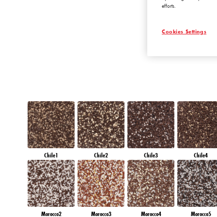
efforts.
DIAMOND DA
Cookies Settings
Chile1
Chile2
Chile3
Chile4
Morocco2
Morocco3
Morocco4
Morocco5