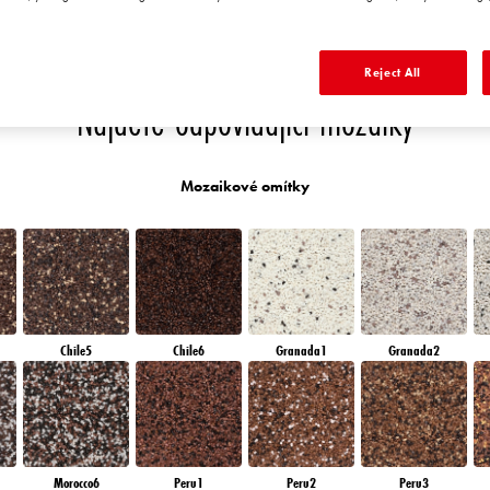
Y
SAPPHIRE GLACIER
AMETHYST RAIN
SAPPHIRE BAY
AMETHYST OCEAN
Reject All
Najděte odpovídající mozaiky
Mozaikové omítky
Chile5
Chile6
Granada1
Granada2
Morocco6
Peru1
Peru2
Peru3