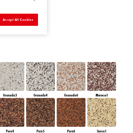
AMETHYST MIST
Accept All Cookies
Granada3
Granada4
Granada6
Morocco1
Peru4
Peru5
Peru6
Sierra1