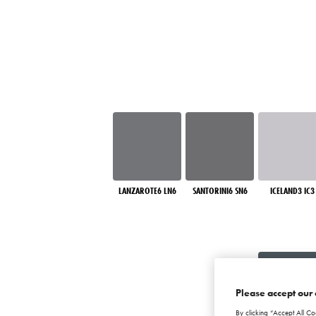
LANZAROTE6 LN6
SANTORINI6 SN6
ICELAND3 IC3
Please accept our 
By clicking “Accept All Co