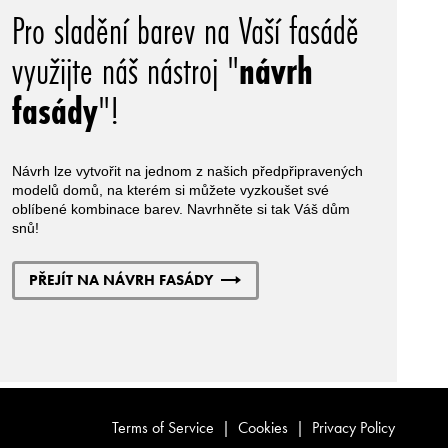
Pro sladění barev na Vaší fasádě
využijte náš nástroj "
návrh
fasády
"!
Návrh lze vytvořit na jednom z našich předpřipravených
modelů domů, na kterém si můžete vyzkoušet své
oblíbené kombinace barev. Navrhněte si tak Váš dům
snů!
PŘEJÍT NA NÁVRH FASÁDY
Terms of Service
|
Cookies
|
Privacy Policy