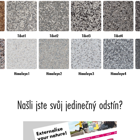
Tibet1
Tibet2
Tibet3
Tibet4
Himalaya1
Himalaya2
Himalaya3
Himalaya4
Našli jste svůj jedinečný odstín?