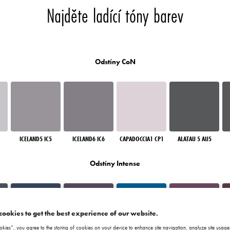
Najděte ladící tóny barev
Odstíny CoN
ICELAND5 IC5
ICELAND6 IC6
CAPADOCCIA1 CP1
ALATAU 5 AU5
Odstíny Intense
cookies to get the best experience of our website.
okies”, you agree to the storing of cookies on your device to enhance site navigation, analyze site usage,