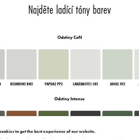
Najděte ladící tóny barev
Odstíny CoN
3
REUNION2 RN2
PAPUA2 PP2
LANZAROTE1 LN1
JAVA2 JV2
Odstíny Intense
cookies to get the best experience of our website.