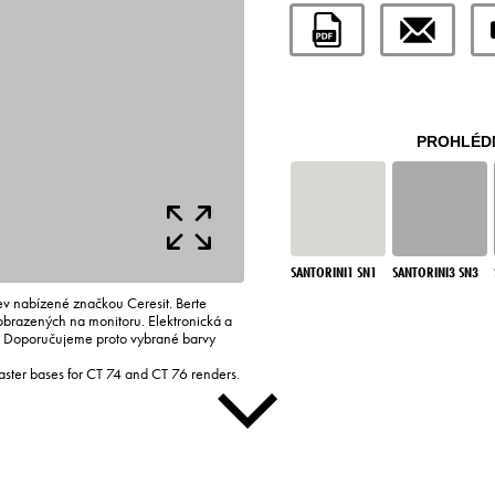
PROHLÉDN
SANTORINI1 SN1
SANTORINI3 SN3
rev nabízené značkou Ceresit. Berte
zobrazených na monitoru. Elektronická a
i. Doporučujeme proto vybrané barvy
laster bases for CT 74 and CT 76 renders.