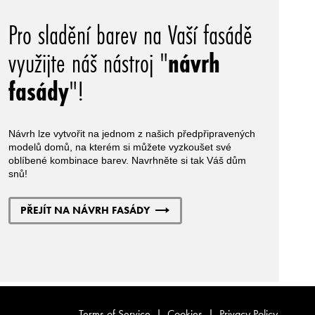
Pro sladění barev na Vaší fasádě
využijte náš nástroj "
návrh
fasády
"!
Návrh lze vytvořit na jednom z našich předpřipravených
modelů domů, na kterém si můžete vyzkoušet své
oblíbené kombinace barev. Navrhněte si tak Váš dům
snů!
PŘEJÍT NA NÁVRH FASÁDY
Terms of Service
|
Cookies
|
Privacy Policy