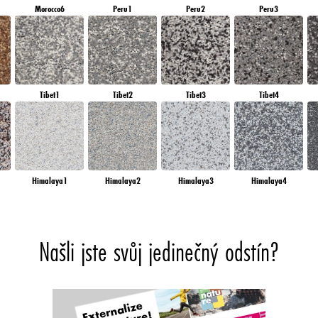
Morocco6
Peru1
Peru2
Peru3
Tibet1
Tibet2
Tibet3
Tibet4
Himalaya1
Himalaya2
Himalaya3
Himalaya4
Našli jste svůj jedinečný odstín?