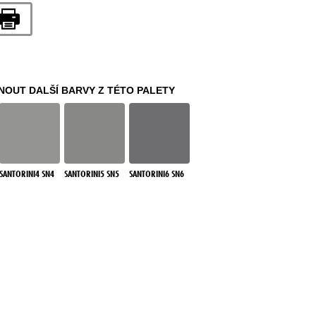
OUT DALŠÍ BARVY Z TÉTO PALETY
SANTORINI4 SN4
SANTORINI5 SN5
SANTORINI6 SN6