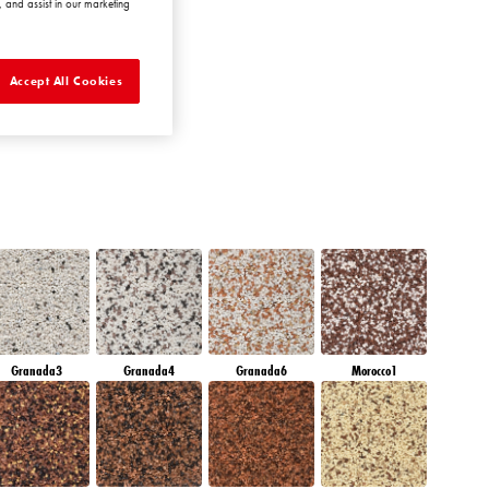
 and assist in our marketing
MERALD GARDEN
Accept All Cookies
Granada3
Granada4
Granada6
Morocco1