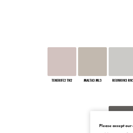
TENERIFE2 TN2
MALTA3 ML3
REUNION3 RN
Please accept our 