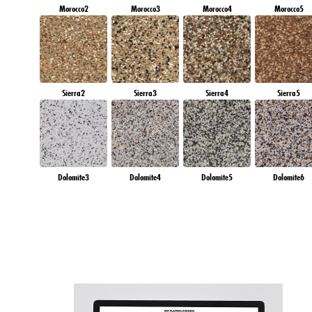
Morocco2
Morocco3
Morocco4
Morocco5
Sierra2
Sierra3
Sierra4
Sierra5
Dolomite3
Dolomite4
Dolomite5
Dolomite6