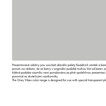
Prezentované odstíny jsou součástí aktuální palety fasádních omítek a ba
prosím na vědomí, že se barvy v originální podobě mohou lišit od barev 
tištěná podoba vzorníku není považována za plně spolehlivou prezentac
porovnat se skutečnými vzorkovníky.
The Grey Vibes color range is designed for use with special transparent p