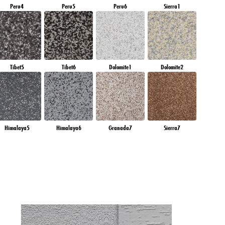
Peru4
Peru5
Peru6
Sierra1
Tibet5
Tibet6
Dolomite1
Dolomite2
Himalaya5
Himalaya6
Granada7
Sierra7