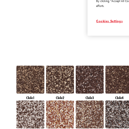
By clicking “Accept All Co
DIAMOND
efforts.
MORNING
Cookies Settings
Chile1
Chile2
Chile3
Chile4