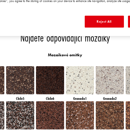
okies”, you agree to the storing of cookies on your device to enhance site navigation, analyze site usage,
QUARTZ SAND
EMERALD PARK
DIAMOND EVENING
EMERALD FIELD
E
Reject All
Najděte odpovídající mozaiky
Mozaikové omítky
Chile5
Chile6
Granada1
Granada2