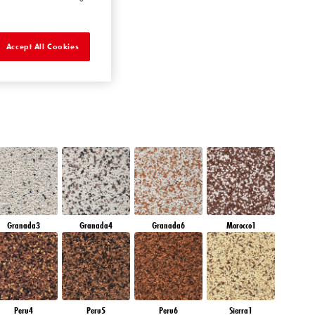
APPHIRE GLACIER
Accept All Cookies
Granada3
Granada4
Granada6
Morocco1
Peru4
Peru5
Peru6
Sierra1