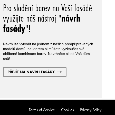
Pro sladění barev na Vaší fasádě
využijte náš nástroj "
návrh
fasády
"!
Návrh lze vytvořit na jednom z našich předpřipravených
modelů domů, na kterém si můžete vyzkoušet své
oblíbené kombinace barev. Navrhněte si tak Váš dům
snů!
PŘEJÍT NA NÁVRH FASÁDY
Terms of Service
|
Cookies
|
Privacy Policy