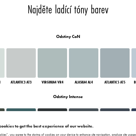
Najděte ladící tóny barev
Odstíny CoN
1
ATLANTIC3 AT3
VIRGINIA4 VR4
ALASKA4 AL4
ATLANTIC5 AT5
B
Odstíny Intense
cookies to get the best experience of our website.
okies”, you agree to the storing of cookies on your device to enhance site navigation, analyze site usage,