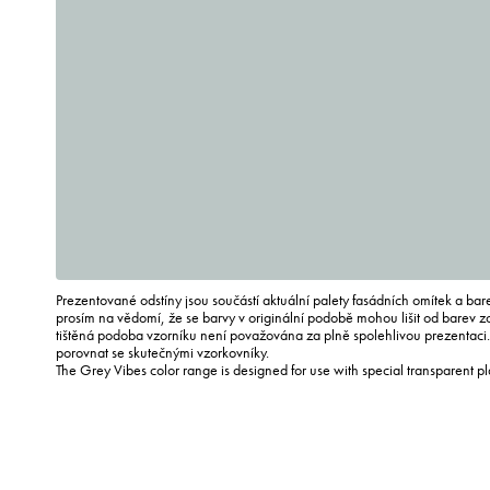
Prezentované odstíny jsou součástí aktuální palety fasádních omítek a ba
prosím na vědomí, že se barvy v originální podobě mohou lišit od barev 
tištěná podoba vzorníku není považována za plně spolehlivou prezentac
porovnat se skutečnými vzorkovníky.
The Grey Vibes color range is designed for use with special transparent p