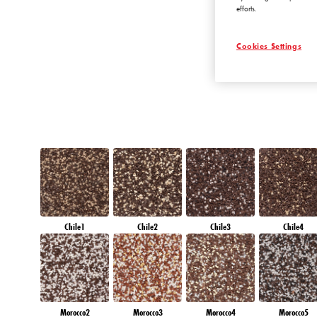
efforts.
EMERALD GARD
Cookies Settings
Chile1
Chile2
Chile3
Chile4
Morocco2
Morocco3
Morocco4
Morocco5