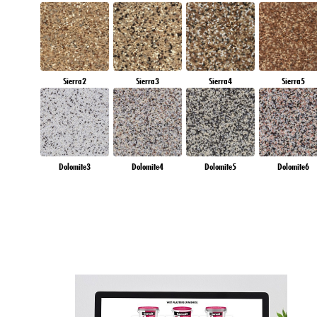
Sierra2
Sierra3
Sierra4
Sierra5
Dolomite3
Dolomite4
Dolomite5
Dolomite6