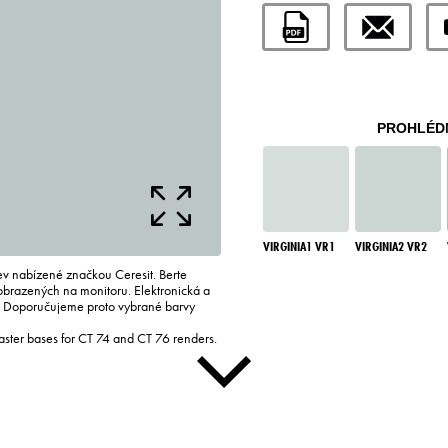
PROHLÉDN
VIRGINIA1 VR1
VIRGINIA2 VR2
rev nabízené značkou Ceresit. Berte
zobrazených na monitoru. Elektronická a
i. Doporučujeme proto vybrané barvy
laster bases for CT 74 and CT 76 renders.