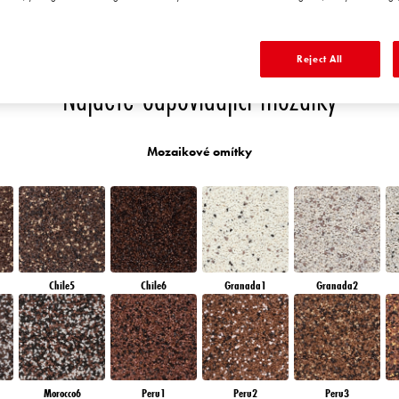
EN
EMERALD OASE
DIAMOND NIGHT
DIAMOND DAY
SAPPHIRE CREEK
S
Reject All
Najděte odpovídající mozaiky
Mozaikové omítky
Chile5
Chile6
Granada1
Granada2
Morocco6
Peru1
Peru2
Peru3