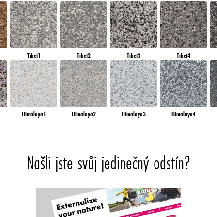
Tibet1
Tibet2
Tibet3
Tibet4
Himalaya1
Himalaya2
Himalaya3
Himalaya4
Našli jste svůj jedinečný odstín?