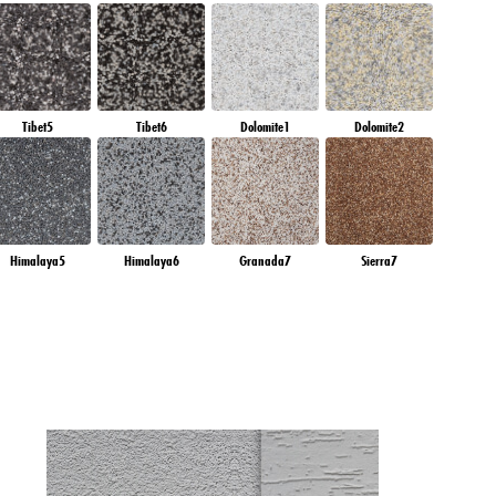
Tibet5
Tibet6
Dolomite1
Dolomite2
Himalaya5
Himalaya6
Granada7
Sierra7