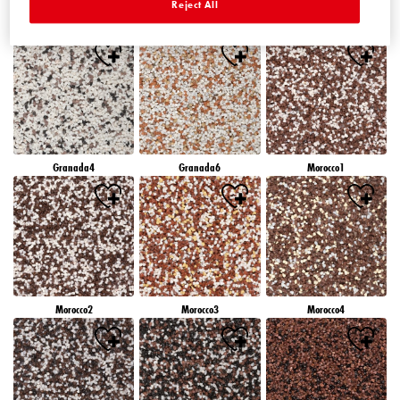
Reject All
Granada1
Granada2
Granada3
Granada4
Granada6
Morocco1
Morocco2
Morocco3
Morocco4