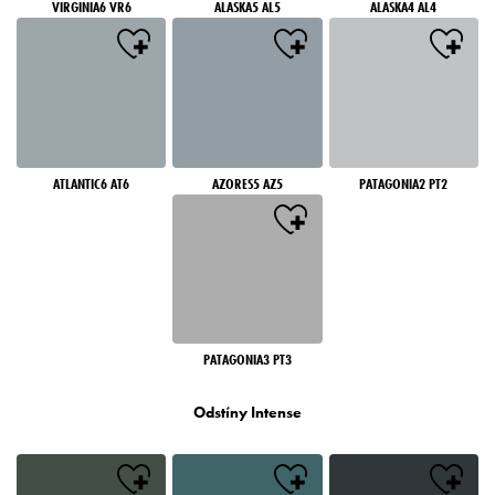
VIRGINIA6 VR6
ALASKA5 AL5
ALASKA4 AL4
ATLANTIC6 AT6
AZORES5 AZ5
PATAGONIA2 PT2
PATAGONIA3 PT3
Odstíny Intense