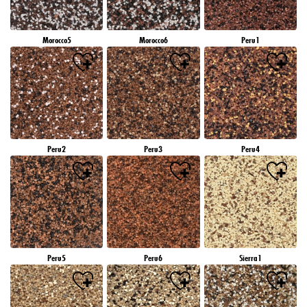
Morocco5
Morocco6
Peru1
Peru2
Peru3
Peru4
Peru5
Peru6
Sierra1