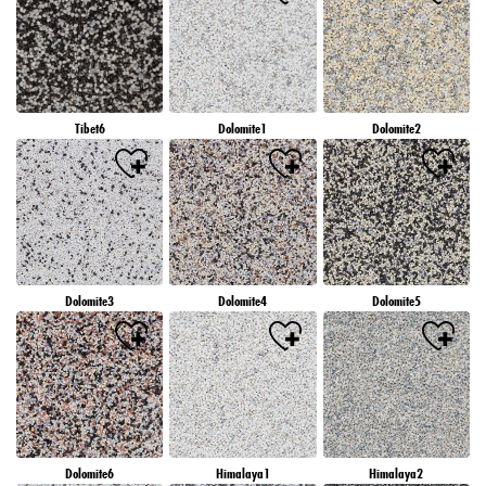
Tibet6
Dolomite1
Dolomite2
Dolomite3
Dolomite4
Dolomite5
Dolomite6
Himalaya1
Himalaya2