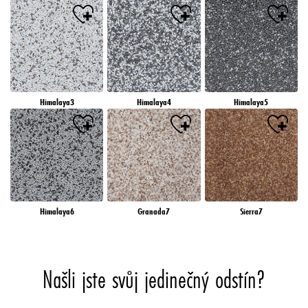
Himalaya3
Himalaya4
Himalaya5
Himalaya6
Granada7
Sierra7
Našli jste svůj jedinečný odstín?