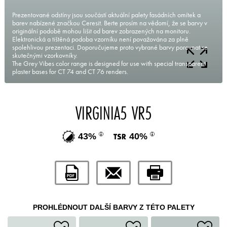
Prezentované odstíny jsou součástí aktuální palety fasádních omítek a
barev nabízené značkou Ceresit. Berte prosím na vědomí, že se barvy v
originální podobě mohou lišit od barev zobrazených na monitoru.
Elektronická a tištěná podoba vzorníku není považována za plně
spolehlivou prezentaci. Doporučujeme proto vybrané barvy porovnat se
skutečnými vzorkovníky.
The Grey Vibes color range is designed for use with special transparent
plaster bases for CT 74 and CT 76 renders.
VIRGINIA5 VR5
43%
40%
PROHLÉDNOUT DALŠÍ BARVY Z TÉTO PALETY