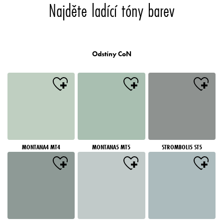
Najděte ladící tóny barev
Odstíny CoN
MONTANA4 MT4
MONTANA5 MT5
STROMBOLI5 ST5