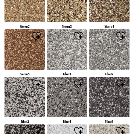
Sierra2
Sierra3
Sierra4
Sierra5
Tibet1
Tibet2
Tibet3
Tibet4
Tibet5