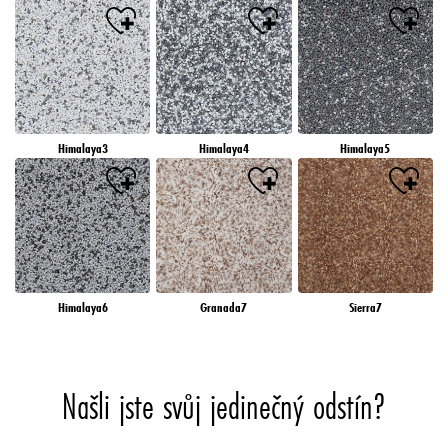
Himalaya3
Himalaya4
Himalaya5
Himalaya6
Granada7
Sierra7
Našli jste svůj jedinečný odstín?