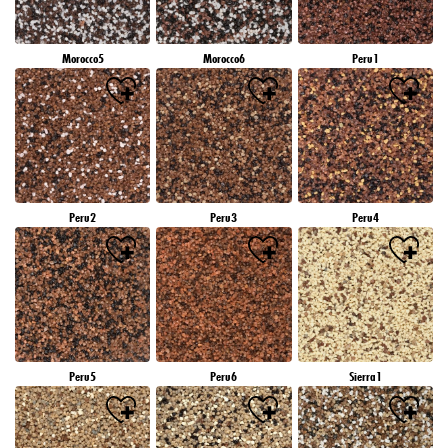
Morocco5
Morocco6
Peru1
Peru2
Peru3
Peru4
Peru5
Peru6
Sierra1