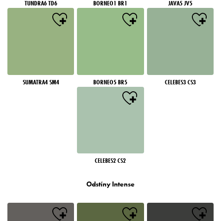
TUNDRA6 TD6
BORNEO1 BR1
JAVA5 JV5
SUMATRA4 SM4
BORNEO5 BR5
CELEBES3 CS3
CELEBES2 CS2
Odstíny Intense