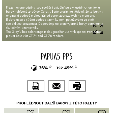
Prezentované odstíny jsou součástí aktuální palety fasádních omítek a
barev nabízené značkou Ceresit. Berte prosím na vědomí, že se barvy v
originální podobě mohou lišit od barev zobrazených na monitoru.
Elektronická a tištěná podoba vzorníku není považována za plně
spolehlivou prezentaci. Doporučujeme proto vybrané barvy porovnat se
skutečnými vzorkovníky.
The Grey Vibes color range is designed for use with special transparent
plaster bases for CT 74 and CT 76 renders.
PAPUA5 PP5
36%
49%
PROHLÉDNOUT DALŠÍ BARVY Z TÉTO PALETY