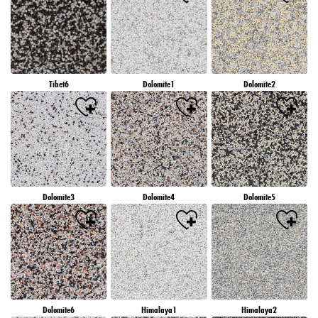
Tibet6
Dolomite1
Dolomite2
Dolomite3
Dolomite4
Dolomite5
Dolomite6
Himalaya1
Himalaya2