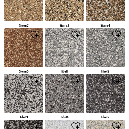
Sierra2
Sierra3
Sierra4
Sierra5
Tibet1
Tibet2
Tibet3
Tibet4
Tibet5