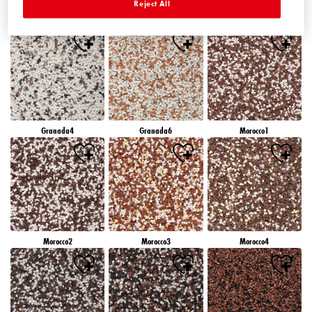
Reject All
Granada1
Granada2
Granada3
Granada4
Granada6
Morocco1
Morocco2
Morocco3
Morocco4