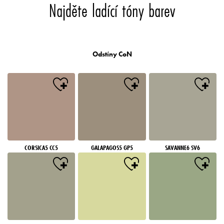
Najděte ladící tóny barev
Odstíny CoN
CORSICA5 CC5
GALAPAGOS5 GP5
SAVANNE6 SV6